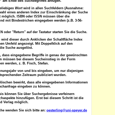
'*' am Ende des Suchbegriffes anfügen.
eliebiges Wort
wird in allen Suchfeldern (Ausnahme:
wahl eines anderen Index zur Einschränkung der Suche
ist möglich. ISBN oder ISSN
müssen
über die
nd mit Bindestrichen eingegeben werden (z.B. 3-56-
EN
oder "Return" auf der Tastatur starten Sie die Suche.
 wird dieser durch Anklicken der Schaltfläche
Index
en Umfeld angezeigt. Mit Doppelklick auf den
die Suche ausgelöst.
t, dass eingegebene Begriffe in genau der gewünschten
en müssen bei diesem Sucheinstieg in der Form
n werden, z. B. Fisch, Stefan.
inungsjahr von
und
bis
eingeben, um nur diejenigen
ntsprechenden Zeitraum publiziert wurden.
 löschen
bewirkt, dass alle eingegebenen Informationen
uchanfrage eingeben zu können.
nis können Sie über
Suchergebnisse verfeinern
aspekte hinzufügen. Erst bei diesem Schritt ist die
d Verlag möglich.
he wenden Sie sich bitte an:
oesterling@uni-speyer.de