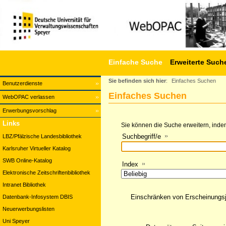
Einfache Suche
Erweiterte Such
Sie befinden sich hier
:
Einfaches Suchen
Benutzerdienste
Einfaches Suchen
WebOPAC verlassen
Erwerbungsvorschlag
Links
Sie können die Suche erweitern, indem
Suchbegriff/e
LBZ/Pfälzische Landesbibliothek
Karlsruher Virtueller Katalog
SWB Online-Katalog
Index
Elektronische Zeitschriftenbibliothek
Intranet Bibliothek
Einschränken von Erscheinungs
Datenbank-Infosystem DBIS
Neuerwerbungslisten
Uni Speyer