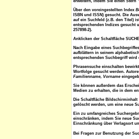
erweitern, indem Sie einen Stern 
Über den voreingestellten
Index
B
ISBN und ISSN) gesucht. Die Aus
auf ein Suchfeld (z.B. den Titel) 
entsprechenden Indizes gesucht u
257898-2).
Anklicken der Schaltfläche
SUCH
Nach Eingabe eines Suchbegriffes
aufblättern
in seinem alphabetisch
entsprechenden Suchbegriff wird 
Phrasensuche
einschalten bewirk
Wortfolge gesucht werden. Autor
Familienname, Vorname
eingegebe
Sie können außerdem das
Ersche
Medien zu erhalten, die in dem e
Die Schaltfläche
Bildschirminhalt
gelöscht werden, um eine neue S
Ein zu umfangreiches Suchergeb
einschränken, indem Sie neue Such
Einschränkung über Verlagsort un
Bei Fragen zur Benutzung der Suc