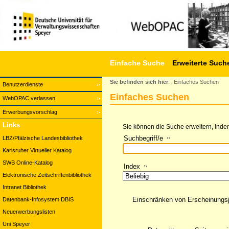
Einfache Suche
Erweiterte Such
Sie befinden sich hier
:
Einfaches Suchen
Benutzerdienste
Einfaches Suchen
WebOPAC verlassen
Erwerbungsvorschlag
Links
Sie können die Suche erweitern, indem
Suchbegriff/e
LBZ/Pfälzische Landesbibliothek
Karlsruher Virtueller Katalog
SWB Online-Katalog
Index
Elektronische Zeitschriftenbibliothek
Intranet Bibliothek
Einschränken von Erscheinungs
Datenbank-Infosystem DBIS
Neuerwerbungslisten
Uni Speyer