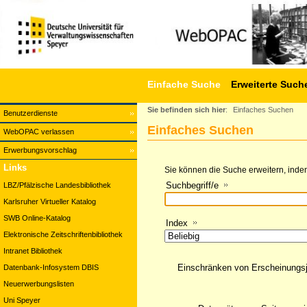
Einfache Suche
Erweiterte Such
Sie befinden sich hier
:
Einfaches Suchen
Benutzerdienste
Einfaches Suchen
WebOPAC verlassen
Erwerbungsvorschlag
Links
Sie können die Suche erweitern, indem
Suchbegriff/e
LBZ/Pfälzische Landesbibliothek
Karlsruher Virtueller Katalog
SWB Online-Katalog
Index
Elektronische Zeitschriftenbibliothek
Intranet Bibliothek
Einschränken von Erscheinungs
Datenbank-Infosystem DBIS
Neuerwerbungslisten
Uni Speyer