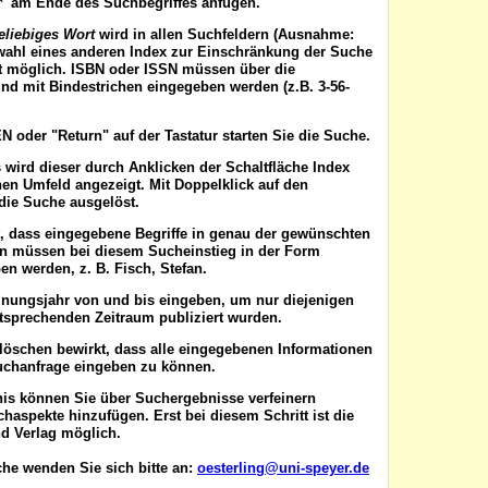
'*' am Ende des Suchbegriffes anfügen.
eliebiges Wort
wird in allen Suchfeldern (Ausnahme:
wahl eines anderen Index zur Einschränkung der Suche
ist möglich. ISBN oder ISSN
müssen
über die
nd mit Bindestrichen eingegeben werden (z.B. 3-56-
EN
oder "Return" auf der Tastatur starten Sie die Suche.
 wird dieser durch Anklicken der Schaltfläche
Index
en Umfeld angezeigt. Mit Doppelklick auf den
die Suche ausgelöst.
t, dass eingegebene Begriffe in genau der gewünschten
en müssen bei diesem Sucheinstieg in der Form
n werden, z. B. Fisch, Stefan.
inungsjahr von
und
bis
eingeben, um nur diejenigen
ntsprechenden Zeitraum publiziert wurden.
 löschen
bewirkt, dass alle eingegebenen Informationen
uchanfrage eingeben zu können.
nis können Sie über
Suchergebnisse verfeinern
aspekte hinzufügen. Erst bei diesem Schritt ist die
d Verlag möglich.
he wenden Sie sich bitte an:
oesterling@uni-speyer.de