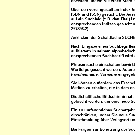
erweitern, indem Sie einen Stern 
Über den voreingestellten
Index
B
ISBN und ISSN) gesucht. Die Aus
auf ein Suchfeld (z.B. den Titel) 
entsprechenden Indizes gesucht u
257898-2).
Anklicken der Schaltfläche
SUCH
Nach Eingabe eines Suchbegriffes
aufblättern
in seinem alphabetisch
entsprechenden Suchbegriff wird 
Phrasensuche
einschalten bewirk
Wortfolge gesucht werden. Autor
Familienname, Vorname
eingegebe
Sie können außerdem das
Ersche
Medien zu erhalten, die in dem e
Die Schaltfläche
Bildschirminhalt
gelöscht werden, um eine neue S
Ein zu umfangreiches Suchergeb
einschränken, indem Sie neue Such
Einschränkung über Verlagsort un
Bei Fragen zur Benutzung der Suc