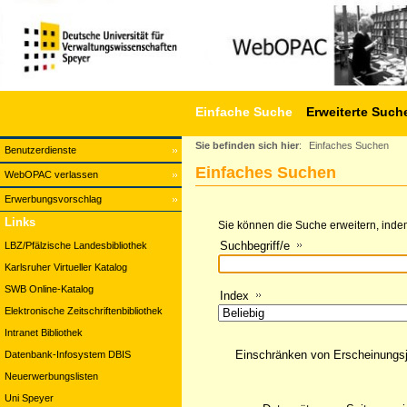
Einfache Suche
Erweiterte Such
Sie befinden sich hier
:
Einfaches Suchen
Benutzerdienste
Einfaches Suchen
WebOPAC verlassen
Erwerbungsvorschlag
Links
Sie können die Suche erweitern, indem
Suchbegriff/e
LBZ/Pfälzische Landesbibliothek
Karlsruher Virtueller Katalog
SWB Online-Katalog
Index
Elektronische Zeitschriftenbibliothek
Intranet Bibliothek
Einschränken von Erscheinungs
Datenbank-Infosystem DBIS
Neuerwerbungslisten
Uni Speyer