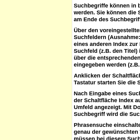
Suchbegriffe
können in b
werden. Sie können die S
am Ende des Suchbegrif
Über den voreingestellt
Suchfeldern (Ausnahme:
eines anderen Index zur
Suchfeld (z.B. den Titel
über die entsprechenden
eingegeben werden (z.B.
Anklicken der Schaltflä
Tastatur starten Sie die 
Nach Eingabe eines Such
der Schaltfläche
Index a
Umfeld angezeigt. Mit D
Suchbegriff wird die Suc
Phrasensuche
einschalte
genau der gewünschten 
müssen bei diesem Such