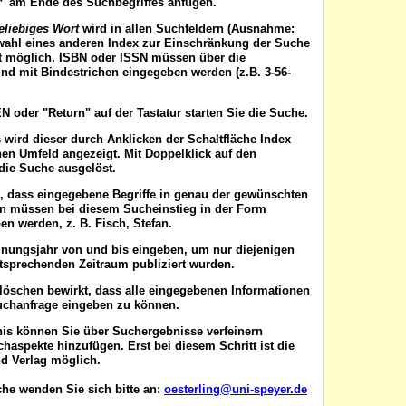
'*' am Ende des Suchbegriffes anfügen.
eliebiges Wort
wird in allen Suchfeldern (Ausnahme:
wahl eines anderen Index zur Einschränkung der Suche
ist möglich. ISBN oder ISSN
müssen
über die
nd mit Bindestrichen eingegeben werden (z.B. 3-56-
EN
oder "Return" auf der Tastatur starten Sie die Suche.
 wird dieser durch Anklicken der Schaltfläche
Index
en Umfeld angezeigt. Mit Doppelklick auf den
die Suche ausgelöst.
t, dass eingegebene Begriffe in genau der gewünschten
en müssen bei diesem Sucheinstieg in der Form
n werden, z. B. Fisch, Stefan.
inungsjahr von
und
bis
eingeben, um nur diejenigen
ntsprechenden Zeitraum publiziert wurden.
 löschen
bewirkt, dass alle eingegebenen Informationen
uchanfrage eingeben zu können.
nis können Sie über
Suchergebnisse verfeinern
aspekte hinzufügen. Erst bei diesem Schritt ist die
d Verlag möglich.
he wenden Sie sich bitte an:
oesterling@uni-speyer.de