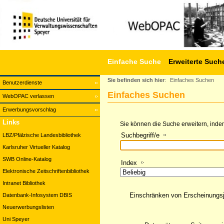
Einfache Suche
Erweiterte Such
Sie befinden sich hier
:
Einfaches Suchen
Benutzerdienste
Einfaches Suchen
WebOPAC verlassen
Erwerbungsvorschlag
Links
Sie können die Suche erweitern, indem
Suchbegriff/e
LBZ/Pfälzische Landesbibliothek
Karlsruher Virtueller Katalog
SWB Online-Katalog
Index
Elektronische Zeitschriftenbibliothek
Intranet Bibliothek
Einschränken von Erscheinungs
Datenbank-Infosystem DBIS
Neuerwerbungslisten
Uni Speyer