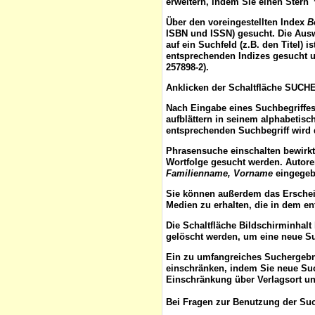
erweitern, indem Sie einen Stern 
Über den voreingestellten
Index
B
ISBN und ISSN) gesucht. Die Aus
auf ein Suchfeld (z.B. den Titel) 
entsprechenden Indizes gesucht u
257898-2).
Anklicken der Schaltfläche
SUCH
Nach Eingabe eines Suchbegriffes
aufblättern
in seinem alphabetisch
entsprechenden Suchbegriff wird 
Phrasensuche
einschalten bewirk
Wortfolge gesucht werden. Autor
Familienname, Vorname
eingegebe
Sie können außerdem das
Ersche
Medien zu erhalten, die in dem e
Die Schaltfläche
Bildschirminhalt
gelöscht werden, um eine neue S
Ein zu umfangreiches Suchergeb
einschränken, indem Sie neue Such
Einschränkung über Verlagsort un
Bei Fragen zur Benutzung der Suc