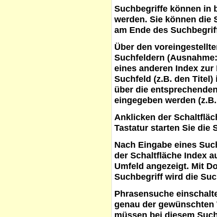
Suchbegriffe
können in b
werden. Sie können die S
am Ende des Suchbegrif
Über den voreingestellt
Suchfeldern (Ausnahme:
eines anderen Index zur
Suchfeld (z.B. den Titel
über die entsprechenden
eingegeben werden (z.B.
Anklicken der Schaltflä
Tastatur starten Sie die 
Nach Eingabe eines Such
der Schaltfläche
Index a
Umfeld angezeigt. Mit D
Suchbegriff wird die Suc
Phrasensuche
einschalte
genau der gewünschten 
müssen bei diesem Such