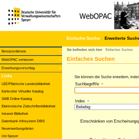
Einfache Suche
Erweiterte Such
Sie befinden sich hier
:
Einfaches Suchen
Benutzerdienste
Einfaches Suchen
WebOPAC verlassen
Erwerbungsvorschlag
Links
Sie können die Suche erweitern, indem
Suchbegriff/e
LBZ/Pfälzische Landesbibliothek
Karlsruher Virtueller Katalog
SWB Online-Katalog
Index
Elektronische Zeitschriftenbibliothek
Intranet Bibliothek
Einschränken von Erscheinungs
Datenbank-Infosystem DBIS
Neuerwerbungslisten
Uni Speyer