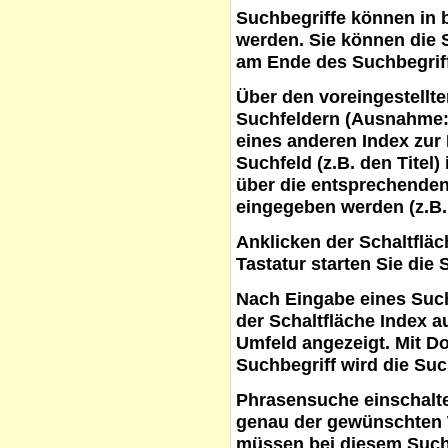
Suchbegriffe
können in b
werden. Sie können die S
am Ende des Suchbegrif
Über den voreingestellt
Suchfeldern (Ausnahme:
eines anderen Index zur
Suchfeld (z.B. den Titel
über die entsprechenden
eingegeben werden (z.B.
Anklicken der Schaltflä
Tastatur starten Sie die 
Nach Eingabe eines Such
der Schaltfläche
Index a
Umfeld angezeigt. Mit D
Suchbegriff wird die Suc
Phrasensuche
einschalte
genau der gewünschten 
müssen bei diesem Such