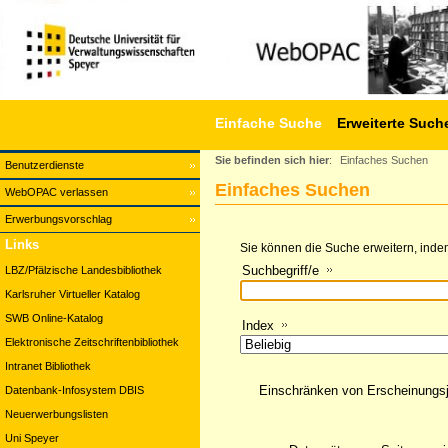
Einfache Suche
Erweiterte Such
Sie befinden sich hier
:
Einfaches Suchen
Benutzerdienste
Einfaches Suchen
WebOPAC verlassen
Erwerbungsvorschlag
Links
Sie können die Suche erweitern, indem
Suchbegriff/e
LBZ/Pfälzische Landesbibliothek
Karlsruher Virtueller Katalog
SWB Online-Katalog
Index
Elektronische Zeitschriftenbibliothek
Intranet Bibliothek
Einschränken von Erscheinungs
Datenbank-Infosystem DBIS
Neuerwerbungslisten
Uni Speyer