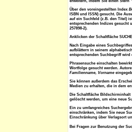
erweitern, indem Sie einen Stern 
Über den voreingestellten
Index
B
ISBN und ISSN) gesucht. Die Aus
auf ein Suchfeld (z.B. den Titel) 
entsprechenden Indizes gesucht u
257898-2).
Anklicken der Schaltfläche
SUCH
Nach Eingabe eines Suchbegriffes
aufblättern
in seinem alphabetisch
entsprechenden Suchbegriff wird 
Phrasensuche
einschalten bewirk
Wortfolge gesucht werden. Autor
Familienname, Vorname
eingegebe
Sie können außerdem das
Ersche
Medien zu erhalten, die in dem e
Die Schaltfläche
Bildschirminhalt
gelöscht werden, um eine neue S
Ein zu umfangreiches Suchergeb
einschränken, indem Sie neue Such
Einschränkung über Verlagsort un
Bei Fragen zur Benutzung der Suc