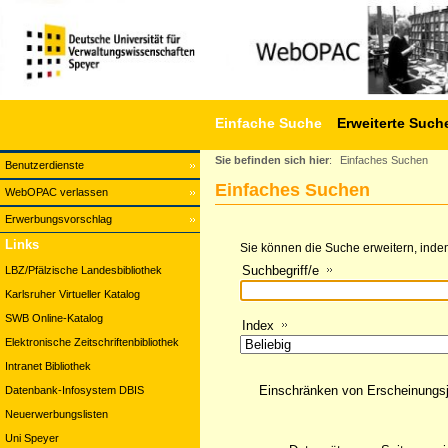
Einfache Suche
Erweiterte Such
Sie befinden sich hier
:
Einfaches Suchen
Benutzerdienste
Einfaches Suchen
WebOPAC verlassen
Erwerbungsvorschlag
Links
Sie können die Suche erweitern, indem
Suchbegriff/e
LBZ/Pfälzische Landesbibliothek
Karlsruher Virtueller Katalog
SWB Online-Katalog
Index
Elektronische Zeitschriftenbibliothek
Intranet Bibliothek
Einschränken von Erscheinungs
Datenbank-Infosystem DBIS
Neuerwerbungslisten
Uni Speyer