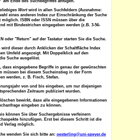
'*' am Ende des Suchbegriffes anfügen.
eliebiges Wort
wird in allen Suchfeldern (Ausnahme:
wahl eines anderen Index zur Einschränkung der Suche
ist möglich. ISBN oder ISSN
müssen
über die
nd mit Bindestrichen eingegeben werden (z.B. 3-56-
EN
oder "Return" auf der Tastatur starten Sie die Suche.
 wird dieser durch Anklicken der Schaltfläche
Index
en Umfeld angezeigt. Mit Doppelklick auf den
die Suche ausgelöst.
t, dass eingegebene Begriffe in genau der gewünschten
en müssen bei diesem Sucheinstieg in der Form
n werden, z. B. Fisch, Stefan.
inungsjahr von
und
bis
eingeben, um nur diejenigen
ntsprechenden Zeitraum publiziert wurden.
 löschen
bewirkt, dass alle eingegebenen Informationen
uchanfrage eingeben zu können.
nis können Sie über
Suchergebnisse verfeinern
aspekte hinzufügen. Erst bei diesem Schritt ist die
d Verlag möglich.
he wenden Sie sich bitte an:
oesterling@uni-speyer.de