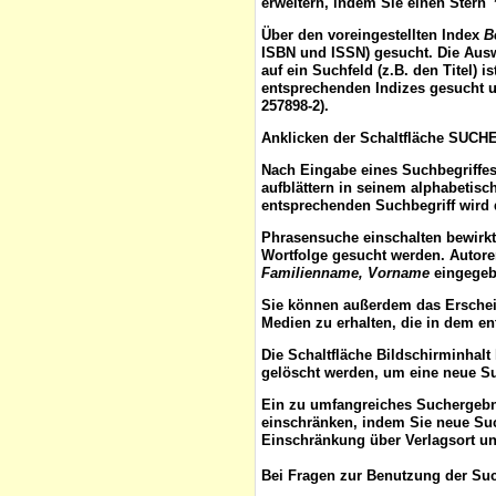
erweitern, indem Sie einen Stern 
Über den voreingestellten
Index
B
ISBN und ISSN) gesucht. Die Aus
auf ein Suchfeld (z.B. den Titel) 
entsprechenden Indizes gesucht u
257898-2).
Anklicken der Schaltfläche
SUCH
Nach Eingabe eines Suchbegriffes
aufblättern
in seinem alphabetisch
entsprechenden Suchbegriff wird 
Phrasensuche
einschalten bewirk
Wortfolge gesucht werden. Autor
Familienname, Vorname
eingegebe
Sie können außerdem das
Ersche
Medien zu erhalten, die in dem e
Die Schaltfläche
Bildschirminhalt
gelöscht werden, um eine neue S
Ein zu umfangreiches Suchergeb
einschränken, indem Sie neue Such
Einschränkung über Verlagsort un
Bei Fragen zur Benutzung der Suc