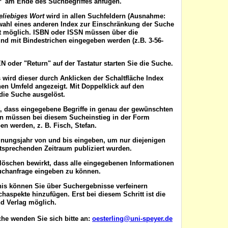
'*' am Ende des Suchbegriffes anfügen.
eliebiges Wort
wird in allen Suchfeldern (Ausnahme:
wahl eines anderen Index zur Einschränkung der Suche
ist möglich. ISBN oder ISSN
müssen
über die
nd mit Bindestrichen eingegeben werden (z.B. 3-56-
EN
oder "Return" auf der Tastatur starten Sie die Suche.
 wird dieser durch Anklicken der Schaltfläche
Index
en Umfeld angezeigt. Mit Doppelklick auf den
die Suche ausgelöst.
t, dass eingegebene Begriffe in genau der gewünschten
en müssen bei diesem Sucheinstieg in der Form
n werden, z. B. Fisch, Stefan.
inungsjahr von
und
bis
eingeben, um nur diejenigen
ntsprechenden Zeitraum publiziert wurden.
 löschen
bewirkt, dass alle eingegebenen Informationen
uchanfrage eingeben zu können.
nis können Sie über
Suchergebnisse verfeinern
aspekte hinzufügen. Erst bei diesem Schritt ist die
d Verlag möglich.
he wenden Sie sich bitte an:
oesterling@uni-speyer.de