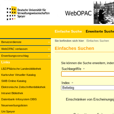
Einfache Suche
Erweiterte Such
Sie befinden sich hier
:
Einfaches Suchen
Benutzerdienste
Einfaches Suchen
WebOPAC verlassen
Erwerbungsvorschlag
Links
Sie können die Suche erweitern, indem
Suchbegriff/e
LBZ/Pfälzische Landesbibliothek
Karlsruher Virtueller Katalog
SWB Online-Katalog
Index
Elektronische Zeitschriftenbibliothek
Intranet Bibliothek
Einschränken von Erscheinungs
Datenbank-Infosystem DBIS
Neuerwerbungslisten
Uni Speyer