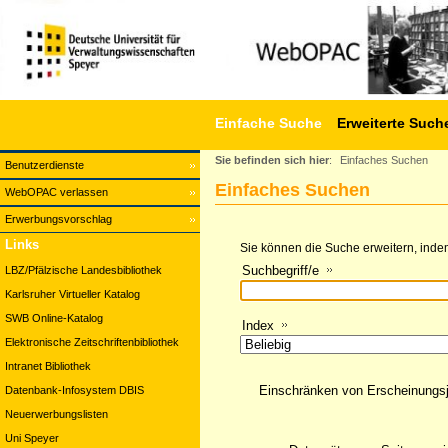
Einfache Suche
Erweiterte Such
Sie befinden sich hier
:
Einfaches Suchen
Benutzerdienste
Einfaches Suchen
WebOPAC verlassen
Erwerbungsvorschlag
Links
Sie können die Suche erweitern, indem
Suchbegriff/e
LBZ/Pfälzische Landesbibliothek
Karlsruher Virtueller Katalog
SWB Online-Katalog
Index
Elektronische Zeitschriftenbibliothek
Intranet Bibliothek
Einschränken von Erscheinungs
Datenbank-Infosystem DBIS
Neuerwerbungslisten
Uni Speyer