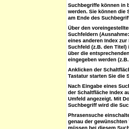
Suchbegriffe
können in b
werden. Sie können die S
am Ende des Suchbegrif
Über den voreingestellt
Suchfeldern (Ausnahme:
eines anderen Index zur
Suchfeld (z.B. den Titel
über die entsprechenden
eingegeben werden (z.B.
Anklicken der Schaltflä
Tastatur starten Sie die 
Nach Eingabe eines Such
der Schaltfläche
Index a
Umfeld angezeigt. Mit D
Suchbegriff wird die Suc
Phrasensuche
einschalte
genau der gewünschten 
müssen bei diesem Such