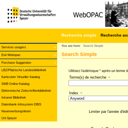
Recherche simple
Recherche av
You are here
:
Search Simple
Services usagers
Search Simple
Exit Webopac
Purchase Suggestion
LBZ/Pfälzische Landesbibliothek
Utilisez l'astérisque * après un terme
Karlsruher Virtueller Katalog
Terme(s) de recherche
SWB Online-Katalog
Elektronische Zeitschriftenbibliothek
Index
Intranet Bibliothek
Datenbank-Infosystem DBIS
Neuerwerbungslisten
Limiter par l'année d'édi
Uni Speyer