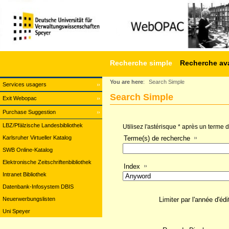
Recherche simple
Recherche av
You are here
:
Search Simple
Services usagers
Search Simple
Exit Webopac
Purchase Suggestion
LBZ/Pfälzische Landesbibliothek
Utilisez l'astérisque * après un terme
Karlsruher Virtueller Katalog
Terme(s) de recherche
SWB Online-Katalog
Elektronische Zeitschriftenbibliothek
Index
Intranet Bibliothek
Datenbank-Infosystem DBIS
Neuerwerbungslisten
Limiter par l'année d'édi
Uni Speyer