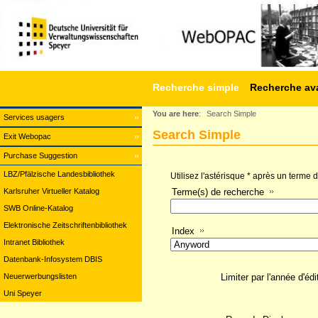
Recherche simple
Recherche av
You are here
:
Search Simple
Services usagers
Search Simple
Exit Webopac
Purchase Suggestion
LBZ/Pfälzische Landesbibliothek
Utilisez l'astérisque * après un terme
Karlsruher Virtueller Katalog
Terme(s) de recherche
SWB Online-Katalog
Elektronische Zeitschriftenbibliothek
Index
Intranet Bibliothek
Datenbank-Infosystem DBIS
Neuerwerbungslisten
Limiter par l'année d'édi
Uni Speyer