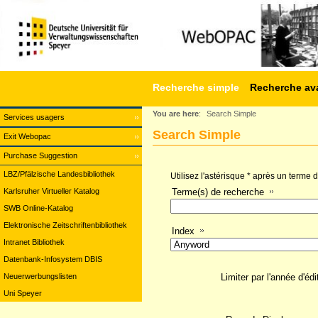
Recherche simple
Recherche av
You are here
:
Search Simple
Services usagers
Search Simple
Exit Webopac
Purchase Suggestion
LBZ/Pfälzische Landesbibliothek
Utilisez l'astérisque * après un terme
Karlsruher Virtueller Katalog
Terme(s) de recherche
SWB Online-Katalog
Elektronische Zeitschriftenbibliothek
Index
Intranet Bibliothek
Datenbank-Infosystem DBIS
Neuerwerbungslisten
Limiter par l'année d'édi
Uni Speyer