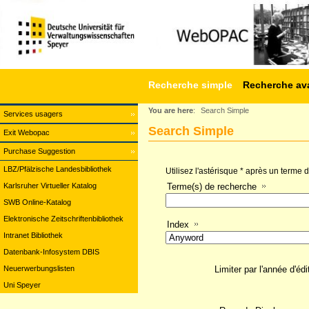
Recherche simple
Recherche av
You are here
:
Search Simple
Services usagers
Search Simple
Exit Webopac
Purchase Suggestion
LBZ/Pfälzische Landesbibliothek
Utilisez l'astérisque * après un terme
Karlsruher Virtueller Katalog
Terme(s) de recherche
SWB Online-Katalog
Elektronische Zeitschriftenbibliothek
Index
Intranet Bibliothek
Datenbank-Infosystem DBIS
Neuerwerbungslisten
Limiter par l'année d'édi
Uni Speyer