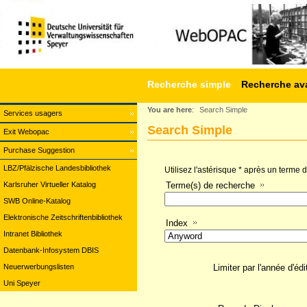
Recherche simple
Recherche av
You are here
:
Search Simple
Services usagers
Search Simple
Exit Webopac
Purchase Suggestion
LBZ/Pfälzische Landesbibliothek
Utilisez l'astérisque * après un terme
Karlsruher Virtueller Katalog
Terme(s) de recherche
SWB Online-Katalog
Elektronische Zeitschriftenbibliothek
Index
Intranet Bibliothek
Datenbank-Infosystem DBIS
Neuerwerbungslisten
Limiter par l'année d'édi
Uni Speyer