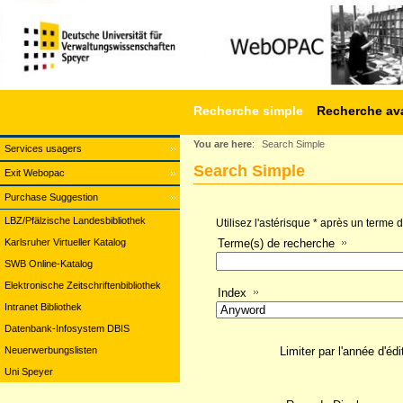
Recherche simple
Recherche av
You are here
:
Search Simple
Services usagers
Search Simple
Exit Webopac
Purchase Suggestion
LBZ/Pfälzische Landesbibliothek
Utilisez l'astérisque * après un terme
Karlsruher Virtueller Katalog
Terme(s) de recherche
SWB Online-Katalog
Elektronische Zeitschriftenbibliothek
Index
Intranet Bibliothek
Datenbank-Infosystem DBIS
Neuerwerbungslisten
Limiter par l'année d'édi
Uni Speyer