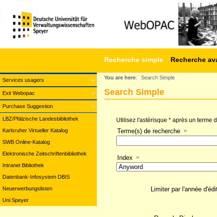
Recherche simple
Recherche av
You are here
:
Search Simple
Services usagers
Search Simple
Exit Webopac
Purchase Suggestion
LBZ/Pfälzische Landesbibliothek
Utilisez l'astérisque * après un terme
Karlsruher Virtueller Katalog
Terme(s) de recherche
SWB Online-Katalog
Elektronische Zeitschriftenbibliothek
Index
Intranet Bibliothek
Datenbank-Infosystem DBIS
Neuerwerbungslisten
Limiter par l'année d'édi
Uni Speyer