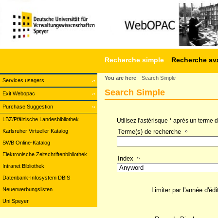
Recherche simple
Recherche av
You are here
:
Search Simple
Services usagers
Search Simple
Exit Webopac
Purchase Suggestion
LBZ/Pfälzische Landesbibliothek
Utilisez l'astérisque * après un terme
Karlsruher Virtueller Katalog
Terme(s) de recherche
SWB Online-Katalog
Elektronische Zeitschriftenbibliothek
Index
Intranet Bibliothek
Datenbank-Infosystem DBIS
Neuerwerbungslisten
Limiter par l'année d'édi
Uni Speyer