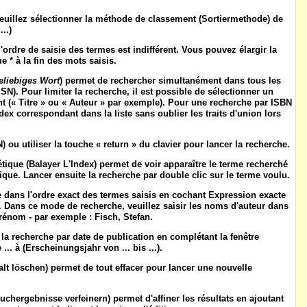
euillez sélectionner la
méthode de classement
(
Sortiermethode
) de
...)
 l'ordre de saisie des termes est indifférent. Vous pouvez élargir la
e * à la fin des mots saisis.
eliebiges Wort
) permet de rechercher simultanément dans tous les
SN). Pour limiter la recherche, il est possible de sélectionner un
t (« Titre » ou « Auteur » par exemple). Pour une recherche par ISBN
dex correspondant dans la liste sans oublier les traits d'union lors
N
) ou utiliser la touche « return » du clavier pour lancer la recherche.
étique
(
Balayer L'Index
) permet de voir apparaître le terme recherché
ue. Lancer ensuite la recherche par double clic sur le terme voulu.
 dans l'ordre exact des termes saisis en cochant
Expression exacte
). Dans ce mode de recherche, veuillez saisir les noms d'auteur dans
prénom - par exemple : Fisch, Stefan.
r la recherche par date de publication en complétant la fenêtre
... à
(
Erscheinungsjahr von ... bis ...
).
alt löschen
) permet de tout effacer pour lancer une nouvelle
uchergebnisse verfeinern
) permet d'affiner les résultats en ajoutant