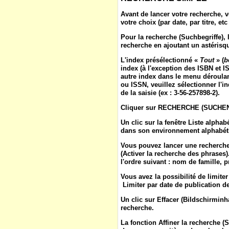
Avant de lancer votre recherche, v
votre choix (par date, par titre, etc 
Pour la
recherche
(
Suchbegriffe
),
recherche en ajoutant un astérisqu
L'
index
présélectionné «
Tout
» (
b
index (à l'exception des ISBN et IS
autre index dans le menu déroulan
ou ISSN, veuillez sélectionner l'in
de la saisie (ex : 3-56-257898-2).
Cliquer sur
RECHERCHE
(
SUCHE
Un clic sur la fenêtre
Liste alphab
dans son environnement alphabétiq
Vous pouvez lancer une recherche
(
Activer la recherche des phrases
l'ordre suivant : nom de famille, 
Vous avez la possibilité de limite
Limiter par date de publication de 
Un clic sur
Effacer
(
Bildschirminh
recherche.
La fonction
Affiner la recherche
(
S