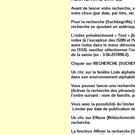
Avant de lancer votre recherche, v
votre choix (par date, par titre, etc 
Pour la
recherche
(
Suchbegriffe
),
recherche en ajoutant un astérisqu
L'
index
présélectionné «
Tout
» (
b
index (à l'exception des ISBN et IS
autre index dans le menu déroulan
ou ISSN, veuillez sélectionner l'in
de la saisie (ex : 3-56-257898-2).
Cliquer sur
RECHERCHE
(
SUCHE
Un clic sur la fenêtre
Liste alphab
dans son environnement alphabétiq
Vous pouvez lancer une recherche
(
Activer la recherche des phrases
l'ordre suivant : nom de famille, 
Vous avez la possibilité de limite
Limiter par date de publication de 
Un clic sur
Effacer
(
Bildschirminh
recherche.
La fonction
Affiner la recherche
(
S