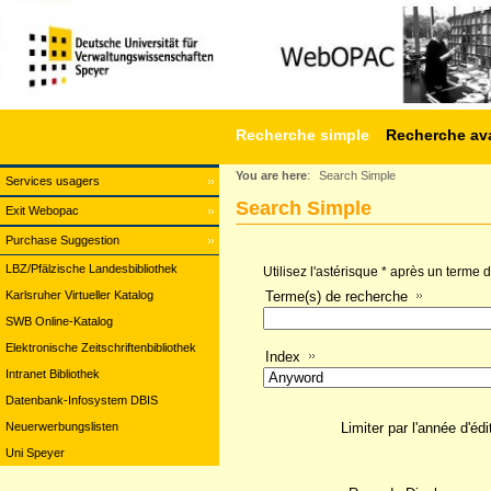
Recherche simple
Recherche av
You are here
:
Search Simple
Services usagers
Search Simple
Exit Webopac
Purchase Suggestion
LBZ/Pfälzische Landesbibliothek
Utilisez l'astérisque * après un terme
Karlsruher Virtueller Katalog
Terme(s) de recherche
SWB Online-Katalog
Elektronische Zeitschriftenbibliothek
Index
Intranet Bibliothek
Datenbank-Infosystem DBIS
Neuerwerbungslisten
Limiter par l'année d'édi
Uni Speyer