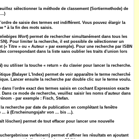
euillez sélectionner la
méthode de classement
(
Sortiermethode
) de
...)
 l'ordre de saisie des termes est indifférent. Vous pouvez élargir la
e * à la fin des mots saisis.
eliebiges Wort
) permet de rechercher simultanément dans tous les
SN). Pour limiter la recherche, il est possible de sélectionner un
t (« Titre » ou « Auteur » par exemple). Pour une recherche par ISBN
dex correspondant dans la liste sans oublier les traits d'union lors
N
) ou utiliser la touche « return » du clavier pour lancer la recherche.
étique
(
Balayer L'Index
) permet de voir apparaître le terme recherché
ue. Lancer ensuite la recherche par double clic sur le terme voulu.
 dans l'ordre exact des termes saisis en cochant
Expression exacte
). Dans ce mode de recherche, veuillez saisir les noms d'auteur dans
prénom - par exemple : Fisch, Stefan.
r la recherche par date de publication en complétant la fenêtre
... à
(
Erscheinungsjahr von ... bis ...
).
alt löschen
) permet de tout effacer pour lancer une nouvelle
uchergebnisse verfeinern
) permet d'affiner les résultats en ajoutant