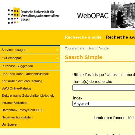
Recherche simple
Recherche av
You are here
:
Search Simple
Services usagers
Search Simple
Exit Webopac
Purchase Suggestion
LBZ/Pfälzische Landesbibliothek
Utilisez l'astérisque * après un terme
Karlsruher Virtueller Katalog
Terme(s) de recherche
SWB Online-Katalog
Elektronische Zeitschriftenbibliothek
Index
Intranet Bibliothek
Datenbank-Infosystem DBIS
Neuerwerbungslisten
Limiter par l'année d'édi
Uni Speyer