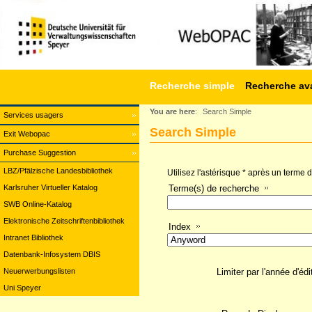
Recherche simple
Recherche av
You are here
:
Search Simple
Services usagers
Search Simple
Exit Webopac
Purchase Suggestion
LBZ/Pfälzische Landesbibliothek
Utilisez l'astérisque * après un terme
Karlsruher Virtueller Katalog
Terme(s) de recherche
SWB Online-Katalog
Elektronische Zeitschriftenbibliothek
Index
Intranet Bibliothek
Datenbank-Infosystem DBIS
Neuerwerbungslisten
Limiter par l'année d'édi
Uni Speyer