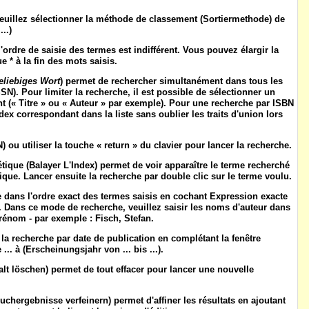
euillez sélectionner la
méthode de classement
(
Sortiermethode
) de
...)
 l'ordre de saisie des termes est indifférent. Vous pouvez élargir la
e * à la fin des mots saisis.
eliebiges Wort
) permet de rechercher simultanément dans tous les
SN). Pour limiter la recherche, il est possible de sélectionner un
t (« Titre » ou « Auteur » par exemple). Pour une recherche par ISBN
dex correspondant dans la liste sans oublier les traits d'union lors
N
) ou utiliser la touche « return » du clavier pour lancer la recherche.
étique
(
Balayer L'Index
) permet de voir apparaître le terme recherché
ue. Lancer ensuite la recherche par double clic sur le terme voulu.
 dans l'ordre exact des termes saisis en cochant
Expression exacte
). Dans ce mode de recherche, veuillez saisir les noms d'auteur dans
prénom - par exemple : Fisch, Stefan.
r la recherche par date de publication en complétant la fenêtre
... à
(
Erscheinungsjahr von ... bis ...
).
alt löschen
) permet de tout effacer pour lancer une nouvelle
uchergebnisse verfeinern
) permet d'affiner les résultats en ajoutant