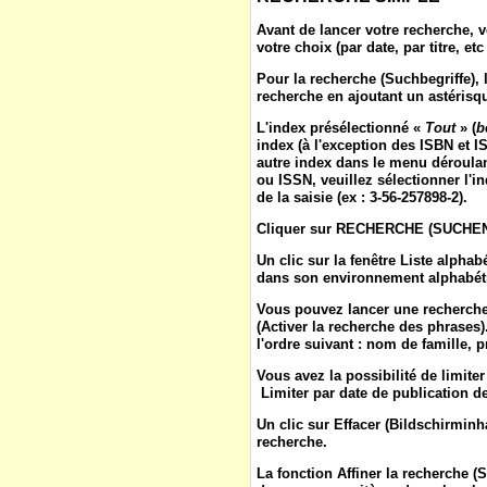
Avant de lancer votre recherche, v
votre choix (par date, par titre, etc 
Pour la
recherche
(
Suchbegriffe
),
recherche en ajoutant un astérisqu
L'
index
présélectionné «
Tout
» (
b
index (à l'exception des ISBN et IS
autre index dans le menu déroulan
ou ISSN, veuillez sélectionner l'in
de la saisie (ex : 3-56-257898-2).
Cliquer sur
RECHERCHE
(
SUCHE
Un clic sur la fenêtre
Liste alphab
dans son environnement alphabétiq
Vous pouvez lancer une recherche
(
Activer la recherche des phrases
l'ordre suivant : nom de famille, 
Vous avez la possibilité de limite
Limiter par date de publication de 
Un clic sur
Effacer
(
Bildschirminh
recherche.
La fonction
Affiner la recherche
(
S