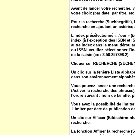
Avant de lancer votre recherche, v
votre choix (par date, par titre, etc 
Pour la
recherche
(
Suchbegriffe
),
recherche en ajoutant un astérisqu
L'
index
présélectionné «
Tout
» (
b
index (à l'exception des ISBN et IS
autre index dans le menu déroulan
ou ISSN, veuillez sélectionner l'in
de la saisie (ex : 3-56-257898-2).
Cliquer sur
RECHERCHE
(
SUCHE
Un clic sur la fenêtre
Liste alphab
dans son environnement alphabétiq
Vous pouvez lancer une recherche
(
Activer la recherche des phrases
l'ordre suivant : nom de famille, 
Vous avez la possibilité de limite
Limiter par date de publication de 
Un clic sur
Effacer
(
Bildschirminh
recherche.
La fonction
Affiner la recherche
(
S