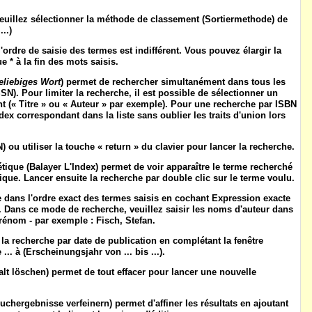
euillez sélectionner la
méthode de classement
(
Sortiermethode
) de
...)
 l'ordre de saisie des termes est indifférent. Vous pouvez élargir la
e * à la fin des mots saisis.
eliebiges Wort
) permet de rechercher simultanément dans tous les
SN). Pour limiter la recherche, il est possible de sélectionner un
t (« Titre » ou « Auteur » par exemple). Pour une recherche par ISBN
dex correspondant dans la liste sans oublier les traits d'union lors
N
) ou utiliser la touche « return » du clavier pour lancer la recherche.
étique
(
Balayer L'Index
) permet de voir apparaître le terme recherché
ue. Lancer ensuite la recherche par double clic sur le terme voulu.
 dans l'ordre exact des termes saisis en cochant
Expression exacte
). Dans ce mode de recherche, veuillez saisir les noms d'auteur dans
prénom - par exemple : Fisch, Stefan.
r la recherche par date de publication en complétant la fenêtre
... à
(
Erscheinungsjahr von ... bis ...
).
alt löschen
) permet de tout effacer pour lancer une nouvelle
uchergebnisse verfeinern
) permet d'affiner les résultats en ajoutant