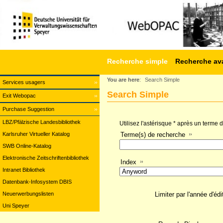
Recherche simple
Recherche av
You are here
:
Search Simple
Services usagers
Search Simple
Exit Webopac
Purchase Suggestion
LBZ/Pfälzische Landesbibliothek
Utilisez l'astérisque * après un terme
Karlsruher Virtueller Katalog
Terme(s) de recherche
SWB Online-Katalog
Elektronische Zeitschriftenbibliothek
Index
Intranet Bibliothek
Datenbank-Infosystem DBIS
Neuerwerbungslisten
Limiter par l'année d'édi
Uni Speyer