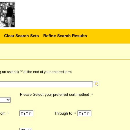
Clear Search Sets
Refine Search Results
n asterisk '*' at the end of your entered term
Please Select your preferred sort method
from
Through to