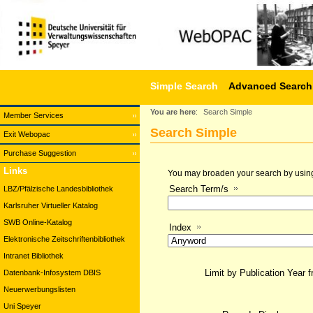
Simple Search
Advanced Search
You are here
:
Search Simple
Member Services
Search Simple
Exit Webopac
Purchase Suggestion
Links
You may broaden your search by using a
Search Term/s
LBZ/Pfälzische Landesbibliothek
Karlsruher Virtueller Katalog
SWB Online-Katalog
Index
Elektronische Zeitschriftenbibliothek
Intranet Bibliothek
Limit by Publication Year 
Datenbank-Infosystem DBIS
Neuerwerbungslisten
Uni Speyer