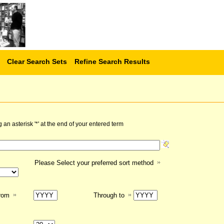
Clear Search Sets
Refine Search Results
n asterisk '*' at the end of your entered term
Please Select your preferred sort method
from
Through to