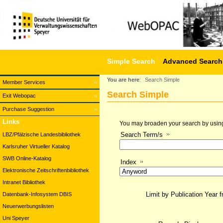
Simple Search
Advanced Search
You are here
:
Search Simple
Member Services
Search Simple
Exit Webopac
Purchase Suggestion
Links
You may broaden your search by using a
Search Term/s
LBZ/Pfälzische Landesbibliothek
Karlsruher Virtueller Katalog
SWB Online-Katalog
Index
Elektronische Zeitschriftenbibliothek
Intranet Bibliothek
Limit by Publication Year 
Datenbank-Infosystem DBIS
Neuerwerbungslisten
Uni Speyer