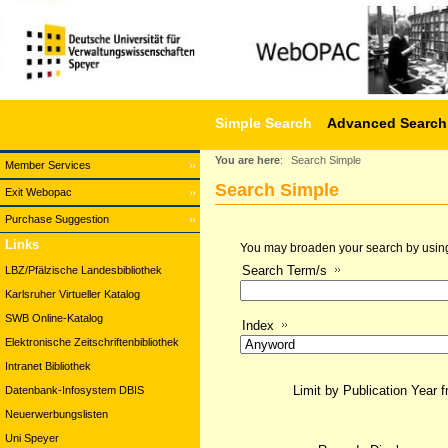
Simple Search
Advanced Search
You are here
:
Search Simple
Member Services
Search Simple
Exit Webopac
Purchase Suggestion
Links
You may broaden your search by using a
Search Term/s
LBZ/Pfälzische Landesbibliothek
Karlsruher Virtueller Katalog
SWB Online-Katalog
Index
Elektronische Zeitschriftenbibliothek
Intranet Bibliothek
Limit by Publication Year 
Datenbank-Infosystem DBIS
Neuerwerbungslisten
Uni Speyer