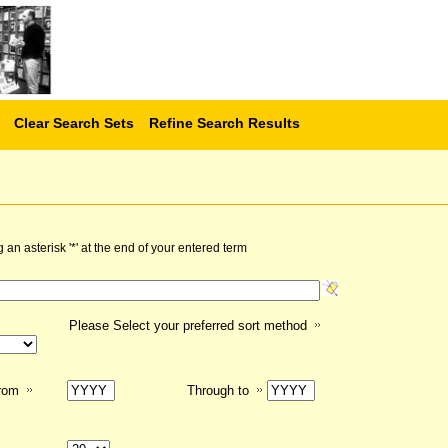
Clear Search Sets
Refine Search Results
n asterisk '*' at the end of your entered term
Please Select your preferred sort method
from
Through to