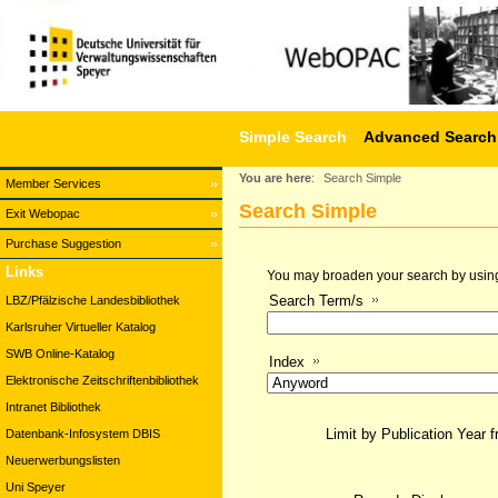
Simple Search
Advanced Search
You are here
:
Search Simple
Member Services
Search Simple
Exit Webopac
Purchase Suggestion
Links
You may broaden your search by using a
Search Term/s
LBZ/Pfälzische Landesbibliothek
Karlsruher Virtueller Katalog
SWB Online-Katalog
Index
Elektronische Zeitschriftenbibliothek
Intranet Bibliothek
Limit by Publication Year 
Datenbank-Infosystem DBIS
Neuerwerbungslisten
Uni Speyer