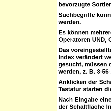
bevorzugte Sortie
Suchbegriffe
könne
werden.
Es können mehrere
Operatoren
UND, O
Das voreingestell
Index verändert w
gesucht, müssen 
werden, z. B. 3-56
Anklicken der Sch
Tastatur starten d
Nach Eingabe eine
der Schaltfläche
I