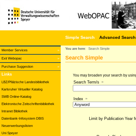
Simple Search
Advanced Search
You are here
:
Search Simple
Member Services
Search Simple
Exit Webopac
Purchase Suggestion
Links
You may broaden your search by using a
Search Term/s
LBZ/Pfälzische Landesbibliothek
Karlsruher Virtueller Katalog
SWB Online-Katalog
Index
Elektronische Zeitschriftenbibliothek
Intranet Bibliothek
Limit by Publication Year 
Datenbank-Infosystem DBIS
Neuerwerbungslisten
Uni Speyer