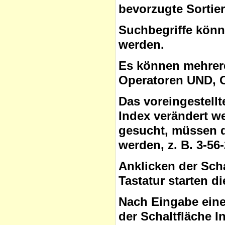
bevorzugte Sortie
Suchbegriffe
könne
werden.
Es können mehrere
Operatoren
UND, O
Das voreingestell
Index verändert w
gesucht, müssen 
werden, z. B. 3-56
Anklicken der Sch
Tastatur starten d
Nach Eingabe eine
der Schaltfläche
I