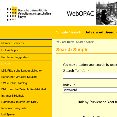
Simple Search
Advanced Search
You are here
:
Search Simple
Member Services
Search Simple
Exit Webopac
Purchase Suggestion
Links
You may broaden your search by using a
Search Term/s
LBZ/Pfälzische Landesbibliothek
Karlsruher Virtueller Katalog
SWB Online-Katalog
Index
Elektronische Zeitschriftenbibliothek
Intranet Bibliothek
Limit by Publication Year 
Datenbank-Infosystem DBIS
Neuerwerbungslisten
Uni Speyer