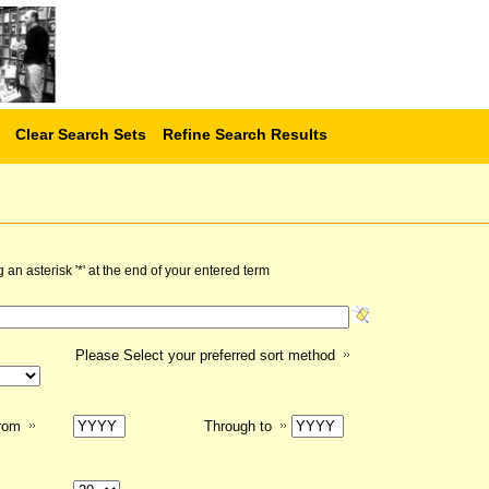
Clear Search Sets
Refine Search Results
n asterisk '*' at the end of your entered term
Please Select your preferred sort method
from
Through to