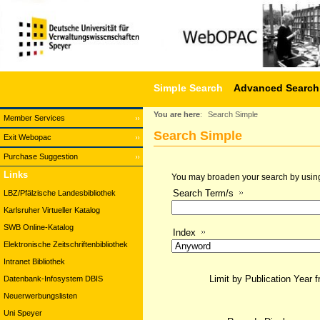
Simple Search
Advanced Search
You are here
:
Search Simple
Member Services
Search Simple
Exit Webopac
Purchase Suggestion
Links
You may broaden your search by using a
Search Term/s
LBZ/Pfälzische Landesbibliothek
Karlsruher Virtueller Katalog
SWB Online-Katalog
Index
Elektronische Zeitschriftenbibliothek
Intranet Bibliothek
Limit by Publication Year 
Datenbank-Infosystem DBIS
Neuerwerbungslisten
Uni Speyer