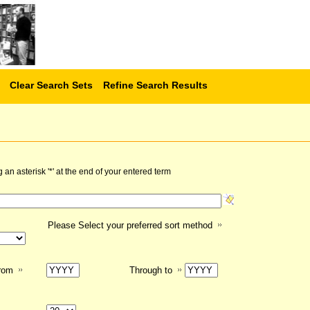
Clear Search Sets
Refine Search Results
n asterisk '*' at the end of your entered term
Please Select your preferred sort method
from
Through to