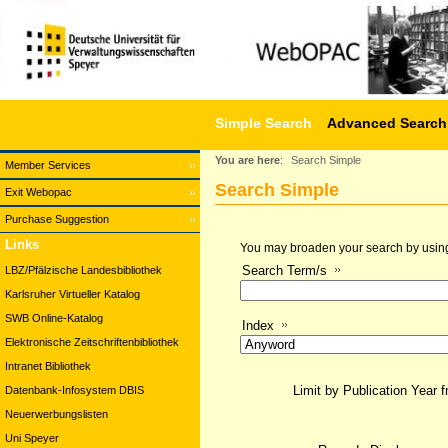
Simple Search
Advanced Search
You are here
:
Search Simple
Member Services
Search Simple
Exit Webopac
Purchase Suggestion
Links
You may broaden your search by using a
Search Term/s
LBZ/Pfälzische Landesbibliothek
Karlsruher Virtueller Katalog
SWB Online-Katalog
Index
Elektronische Zeitschriftenbibliothek
Intranet Bibliothek
Limit by Publication Year 
Datenbank-Infosystem DBIS
Neuerwerbungslisten
Uni Speyer