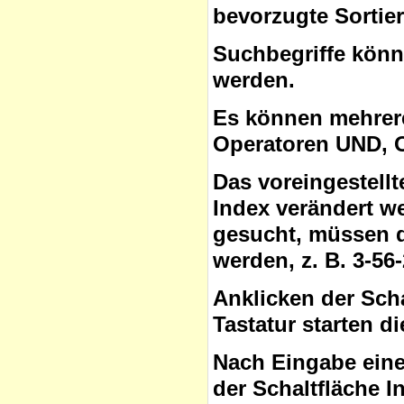
bevorzugte Sortie
Suchbegriffe
könne
werden.
Es können mehrere
Operatoren
UND, O
Das voreingestell
Index verändert w
gesucht, müssen 
werden, z. B. 3-56
Anklicken der Sch
Tastatur starten d
Nach Eingabe eine
der Schaltfläche
I