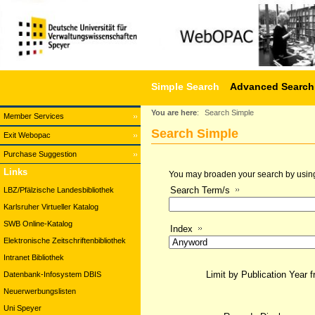
Simple Search
Advanced Search
You are here
:
Search Simple
Member Services
Search Simple
Exit Webopac
Purchase Suggestion
Links
You may broaden your search by using a
Search Term/s
LBZ/Pfälzische Landesbibliothek
Karlsruher Virtueller Katalog
SWB Online-Katalog
Index
Elektronische Zeitschriftenbibliothek
Intranet Bibliothek
Limit by Publication Year 
Datenbank-Infosystem DBIS
Neuerwerbungslisten
Uni Speyer