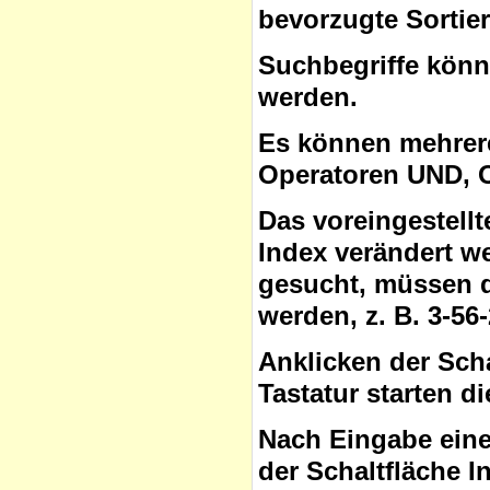
bevorzugte Sortie
Suchbegriffe
könne
werden.
Es können mehrere
Operatoren
UND, O
Das voreingestell
Index verändert w
gesucht, müssen 
werden, z. B. 3-56
Anklicken der Sch
Tastatur starten d
Nach Eingabe eine
der Schaltfläche
I