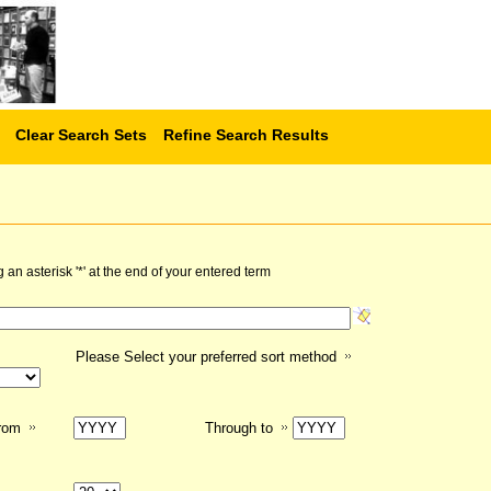
Clear Search Sets
Refine Search Results
n asterisk '*' at the end of your entered term
Please Select your preferred sort method
from
Through to