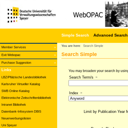
Simple Search
Advanced Search
You are here
:
Search Simple
Member Services
Search Simple
Exit Webopac
Purchase Suggestion
Links
You may broaden your search by using a
Search Term/s
LBZ/Pfälzische Landesbibliothek
Karlsruher Virtueller Katalog
SWB Online-Katalog
Index
Elektronische Zeitschriftenbibliothek
Intranet Bibliothek
Limit by Publication Year 
Datenbank-Infosystem DBIS
Neuerwerbungslisten
Uni Speyer