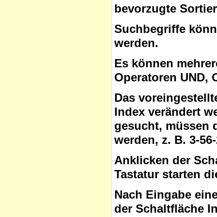
bevorzugte Sortie
Suchbegriffe
könne
werden.
Es können mehrere
Operatoren
UND, O
Das voreingestell
Index verändert w
gesucht, müssen 
werden, z. B. 3-56
Anklicken der Sch
Tastatur starten d
Nach Eingabe eine
der Schaltfläche
I