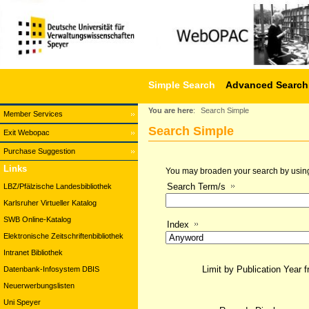
Simple Search
Advanced Search
You are here
:
Search Simple
Member Services
Search Simple
Exit Webopac
Purchase Suggestion
Links
You may broaden your search by using a
Search Term/s
LBZ/Pfälzische Landesbibliothek
Karlsruher Virtueller Katalog
SWB Online-Katalog
Index
Elektronische Zeitschriftenbibliothek
Intranet Bibliothek
Limit by Publication Year 
Datenbank-Infosystem DBIS
Neuerwerbungslisten
Uni Speyer