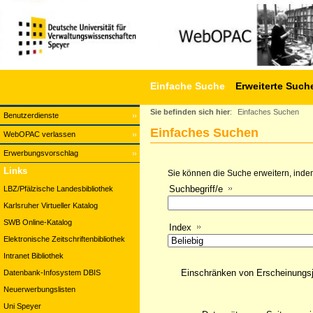
Einfache Suche
Erweiterte Such
Sie befinden sich hier
:
Einfaches Suchen
Benutzerdienste
Einfaches Suchen
WebOPAC verlassen
Erwerbungsvorschlag
Links
Sie können die Suche erweitern, indem
Suchbegriff/e
LBZ/Pfälzische Landesbibliothek
Karlsruher Virtueller Katalog
SWB Online-Katalog
Index
Elektronische Zeitschriftenbibliothek
Intranet Bibliothek
Einschränken von Erscheinungs
Datenbank-Infosystem DBIS
Neuerwerbungslisten
Uni Speyer