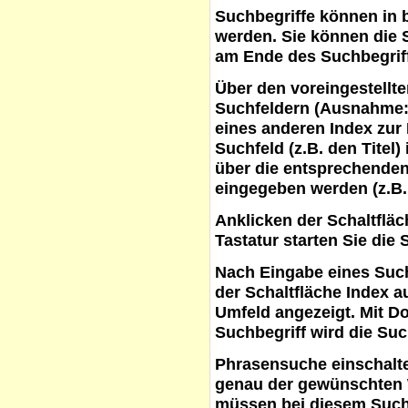
Suchbegriffe
können in b
werden. Sie können die S
am Ende des Suchbegrif
Über den voreingestellt
Suchfeldern (Ausnahme:
eines anderen Index zur
Suchfeld (z.B. den Titel
über die entsprechenden
eingegeben werden (z.B.
Anklicken der Schaltflä
Tastatur starten Sie die 
Nach Eingabe eines Such
der Schaltfläche
Index a
Umfeld angezeigt. Mit D
Suchbegriff wird die Suc
Phrasensuche
einschalte
genau der gewünschten 
müssen bei diesem Such