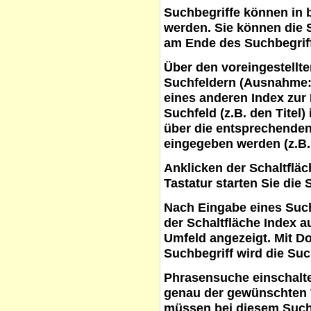
Suchbegriffe
können in b
werden. Sie können die S
am Ende des Suchbegrif
Über den voreingestellt
Suchfeldern (Ausnahme:
eines anderen Index zur
Suchfeld (z.B. den Titel
über die entsprechenden
eingegeben werden (z.B.
Anklicken der Schaltflä
Tastatur starten Sie die 
Nach Eingabe eines Such
der Schaltfläche
Index a
Umfeld angezeigt. Mit D
Suchbegriff wird die Suc
Phrasensuche
einschalte
genau der gewünschten 
müssen bei diesem Such