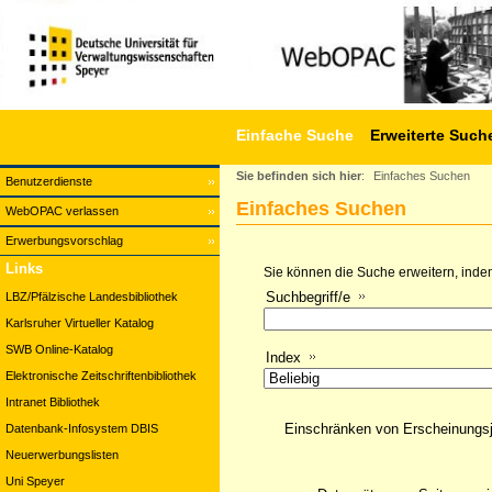
Einfache Suche
Erweiterte Such
Sie befinden sich hier
:
Einfaches Suchen
Benutzerdienste
Einfaches Suchen
WebOPAC verlassen
Erwerbungsvorschlag
Links
Sie können die Suche erweitern, indem
Suchbegriff/e
LBZ/Pfälzische Landesbibliothek
Karlsruher Virtueller Katalog
SWB Online-Katalog
Index
Elektronische Zeitschriftenbibliothek
Intranet Bibliothek
Einschränken von Erscheinungs
Datenbank-Infosystem DBIS
Neuerwerbungslisten
Uni Speyer