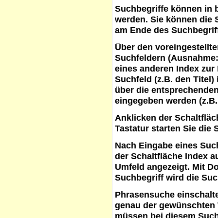
Suchbegriffe
können in b
werden. Sie können die S
am Ende des Suchbegrif
Über den voreingestellt
Suchfeldern (Ausnahme:
eines anderen Index zur
Suchfeld (z.B. den Titel
über die entsprechenden
eingegeben werden (z.B.
Anklicken der Schaltflä
Tastatur starten Sie die 
Nach Eingabe eines Such
der Schaltfläche
Index a
Umfeld angezeigt. Mit D
Suchbegriff wird die Suc
Phrasensuche
einschalte
genau der gewünschten 
müssen bei diesem Such