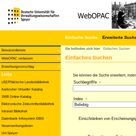
Einfache Suche
Erweiterte Such
Sie befinden sich hier
:
Einfaches Suchen
Benutzerdienste
Einfaches Suchen
WebOPAC verlassen
Erwerbungsvorschlag
Links
Sie können die Suche erweitern, indem
Suchbegriff/e
LBZ/Pfälzische Landesbibliothek
Karlsruher Virtueller Katalog
SWB Online-Katalog
Index
Elektronische Zeitschriftenbibliothek
Intranet Bibliothek
Einschränken von Erscheinungs
Datenbank-Infosystem DBIS
Neuerwerbungslisten
Uni Speyer