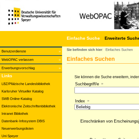
Einfache Suche
Erweiterte Such
Sie befinden sich hier
:
Einfaches Suchen
Benutzerdienste
Einfaches Suchen
WebOPAC verlassen
Erwerbungsvorschlag
Links
Sie können die Suche erweitern, indem
Suchbegriff/e
LBZ/Pfälzische Landesbibliothek
Karlsruher Virtueller Katalog
SWB Online-Katalog
Index
Elektronische Zeitschriftenbibliothek
Intranet Bibliothek
Einschränken von Erscheinungs
Datenbank-Infosystem DBIS
Neuerwerbungslisten
Uni Speyer