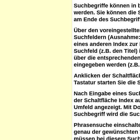
Suchbegriffe
können in b
werden. Sie können die S
am Ende des Suchbegrif
Über den voreingestellt
Suchfeldern (Ausnahme:
eines anderen Index zur
Suchfeld (z.B. den Titel
über die entsprechenden
eingegeben werden (z.B.
Anklicken der Schaltflä
Tastatur starten Sie die 
Nach Eingabe eines Such
der Schaltfläche
Index a
Umfeld angezeigt. Mit D
Suchbegriff wird die Suc
Phrasensuche
einschalte
genau der gewünschten 
müssen bei diesem Such