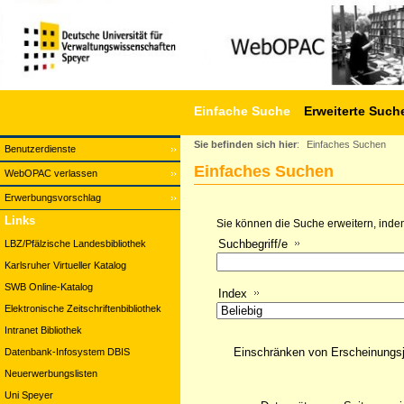
Einfache Suche
Erweiterte Such
Sie befinden sich hier
:
Einfaches Suchen
Benutzerdienste
Einfaches Suchen
WebOPAC verlassen
Erwerbungsvorschlag
Links
Sie können die Suche erweitern, indem
Suchbegriff/e
LBZ/Pfälzische Landesbibliothek
Karlsruher Virtueller Katalog
SWB Online-Katalog
Index
Elektronische Zeitschriftenbibliothek
Intranet Bibliothek
Einschränken von Erscheinungs
Datenbank-Infosystem DBIS
Neuerwerbungslisten
Uni Speyer