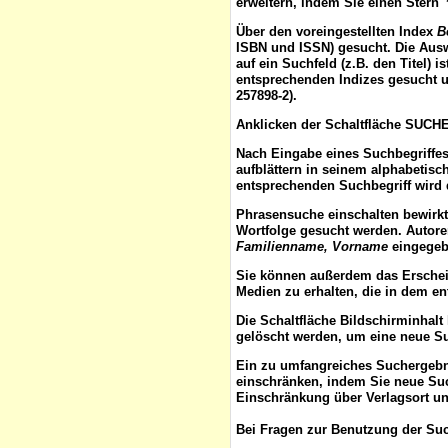
erweitern, indem Sie einen Stern 
Über den voreingestellten
Index
B
ISBN und ISSN) gesucht. Die Aus
auf ein Suchfeld (z.B. den Titel) 
entsprechenden Indizes gesucht u
257898-2).
Anklicken der Schaltfläche
SUCH
Nach Eingabe eines Suchbegriffes
aufblättern
in seinem alphabetisch
entsprechenden Suchbegriff wird 
Phrasensuche
einschalten bewirk
Wortfolge gesucht werden. Autor
Familienname, Vorname
eingegebe
Sie können außerdem das
Ersche
Medien zu erhalten, die in dem e
Die Schaltfläche
Bildschirminhalt
gelöscht werden, um eine neue S
Ein zu umfangreiches Suchergeb
einschränken, indem Sie neue Such
Einschränkung über Verlagsort un
Bei Fragen zur Benutzung der Suc