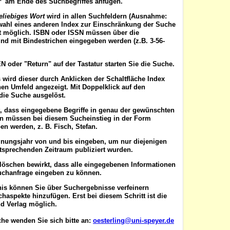
'*' am Ende des Suchbegriffes anfügen.
eliebiges Wort
wird in allen Suchfeldern (Ausnahme:
wahl eines anderen Index zur Einschränkung der Suche
ist möglich. ISBN oder ISSN
müssen
über die
nd mit Bindestrichen eingegeben werden (z.B. 3-56-
EN
oder "Return" auf der Tastatur starten Sie die Suche.
 wird dieser durch Anklicken der Schaltfläche
Index
en Umfeld angezeigt. Mit Doppelklick auf den
die Suche ausgelöst.
t, dass eingegebene Begriffe in genau der gewünschten
en müssen bei diesem Sucheinstieg in der Form
n werden, z. B. Fisch, Stefan.
inungsjahr von
und
bis
eingeben, um nur diejenigen
ntsprechenden Zeitraum publiziert wurden.
 löschen
bewirkt, dass alle eingegebenen Informationen
uchanfrage eingeben zu können.
nis können Sie über
Suchergebnisse verfeinern
aspekte hinzufügen. Erst bei diesem Schritt ist die
d Verlag möglich.
he wenden Sie sich bitte an:
oesterling@uni-speyer.de