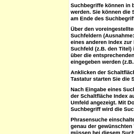
Suchbegriffe
können in b
werden. Sie können die S
am Ende des Suchbegrif
Über den voreingestellt
Suchfeldern (Ausnahme:
eines anderen Index zur
Suchfeld (z.B. den Titel
über die entsprechenden
eingegeben werden (z.B.
Anklicken der Schaltflä
Tastatur starten Sie die 
Nach Eingabe eines Such
der Schaltfläche
Index a
Umfeld angezeigt. Mit D
Suchbegriff wird die Suc
Phrasensuche
einschalte
genau der gewünschten 
müssen bei diesem Such