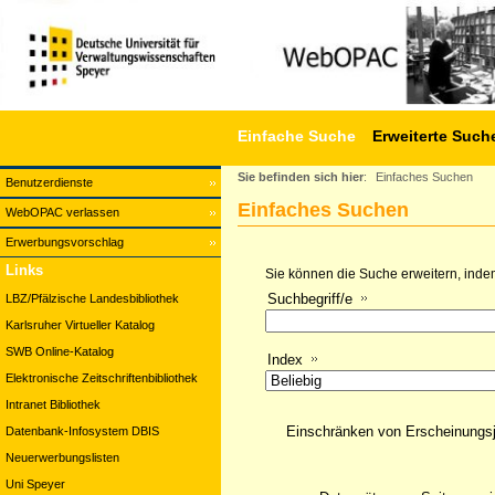
Einfache Suche
Erweiterte Such
Sie befinden sich hier
:
Einfaches Suchen
Benutzerdienste
Einfaches Suchen
WebOPAC verlassen
Erwerbungsvorschlag
Links
Sie können die Suche erweitern, indem
Suchbegriff/e
LBZ/Pfälzische Landesbibliothek
Karlsruher Virtueller Katalog
SWB Online-Katalog
Index
Elektronische Zeitschriftenbibliothek
Intranet Bibliothek
Einschränken von Erscheinungs
Datenbank-Infosystem DBIS
Neuerwerbungslisten
Uni Speyer