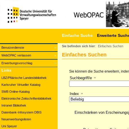
Einfache Suche
Erweiterte Such
Sie befinden sich hier
:
Einfaches Suchen
Benutzerdienste
Einfaches Suchen
WebOPAC verlassen
Erwerbungsvorschlag
Links
Sie können die Suche erweitern, indem
Suchbegriff/e
LBZ/Pfälzische Landesbibliothek
Karlsruher Virtueller Katalog
SWB Online-Katalog
Index
Elektronische Zeitschriftenbibliothek
Intranet Bibliothek
Einschränken von Erscheinungs
Datenbank-Infosystem DBIS
Neuerwerbungslisten
Uni Speyer