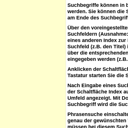
Suchbegriffe
können in b
werden. Sie können die S
am Ende des Suchbegrif
Über den voreingestellt
Suchfeldern (Ausnahme:
eines anderen Index zur
Suchfeld (z.B. den Titel
über die entsprechenden
eingegeben werden (z.B.
Anklicken der Schaltflä
Tastatur starten Sie die 
Nach Eingabe eines Such
der Schaltfläche
Index a
Umfeld angezeigt. Mit D
Suchbegriff wird die Suc
Phrasensuche
einschalte
genau der gewünschten 
müssen bei diesem Such