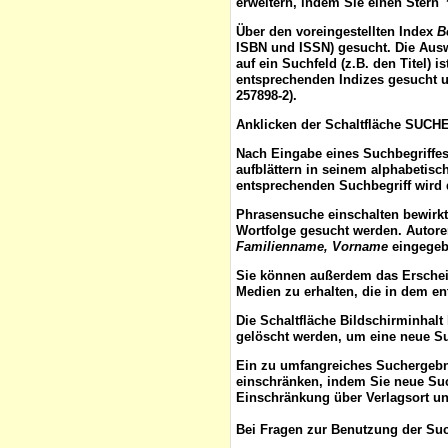
erweitern, indem Sie einen Stern 
Über den voreingestellten
Index
B
ISBN und ISSN) gesucht. Die Aus
auf ein Suchfeld (z.B. den Titel) 
entsprechenden Indizes gesucht u
257898-2).
Anklicken der Schaltfläche
SUCH
Nach Eingabe eines Suchbegriffes
aufblättern
in seinem alphabetisch
entsprechenden Suchbegriff wird 
Phrasensuche
einschalten bewirk
Wortfolge gesucht werden. Autor
Familienname, Vorname
eingegebe
Sie können außerdem das
Ersche
Medien zu erhalten, die in dem e
Die Schaltfläche
Bildschirminhalt
gelöscht werden, um eine neue S
Ein zu umfangreiches Suchergeb
einschränken, indem Sie neue Such
Einschränkung über Verlagsort un
Bei Fragen zur Benutzung der Suc