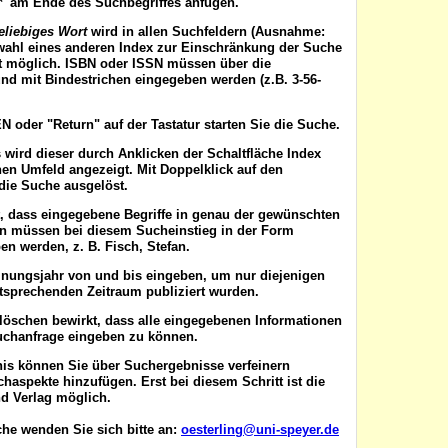
'*' am Ende des Suchbegriffes anfügen.
eliebiges Wort
wird in allen Suchfeldern (Ausnahme:
wahl eines anderen Index zur Einschränkung der Suche
ist möglich. ISBN oder ISSN
müssen
über die
nd mit Bindestrichen eingegeben werden (z.B. 3-56-
EN
oder "Return" auf der Tastatur starten Sie die Suche.
 wird dieser durch Anklicken der Schaltfläche
Index
en Umfeld angezeigt. Mit Doppelklick auf den
die Suche ausgelöst.
t, dass eingegebene Begriffe in genau der gewünschten
en müssen bei diesem Sucheinstieg in der Form
n werden, z. B. Fisch, Stefan.
inungsjahr von
und
bis
eingeben, um nur diejenigen
ntsprechenden Zeitraum publiziert wurden.
 löschen
bewirkt, dass alle eingegebenen Informationen
uchanfrage eingeben zu können.
nis können Sie über
Suchergebnisse verfeinern
aspekte hinzufügen. Erst bei diesem Schritt ist die
d Verlag möglich.
he wenden Sie sich bitte an:
oesterling@uni-speyer.de