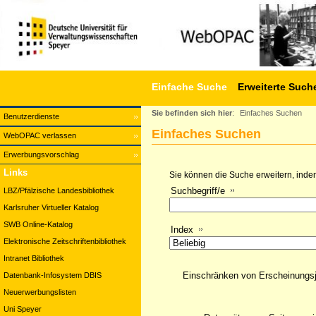
Einfache Suche
Erweiterte Such
Sie befinden sich hier
:
Einfaches Suchen
Benutzerdienste
Einfaches Suchen
WebOPAC verlassen
Erwerbungsvorschlag
Links
Sie können die Suche erweitern, indem
Suchbegriff/e
LBZ/Pfälzische Landesbibliothek
Karlsruher Virtueller Katalog
SWB Online-Katalog
Index
Elektronische Zeitschriftenbibliothek
Intranet Bibliothek
Einschränken von Erscheinungs
Datenbank-Infosystem DBIS
Neuerwerbungslisten
Uni Speyer