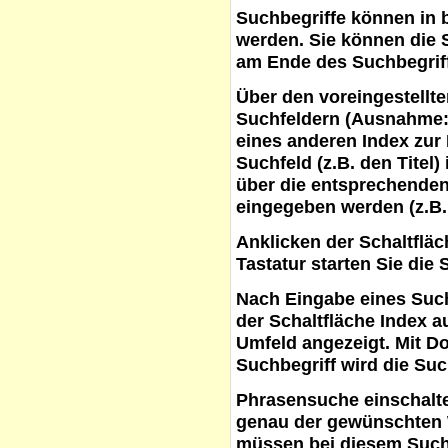
Suchbegriffe
können in b
werden. Sie können die S
am Ende des Suchbegrif
Über den voreingestellt
Suchfeldern (Ausnahme:
eines anderen Index zur
Suchfeld (z.B. den Titel
über die entsprechenden
eingegeben werden (z.B.
Anklicken der Schaltflä
Tastatur starten Sie die 
Nach Eingabe eines Such
der Schaltfläche
Index a
Umfeld angezeigt. Mit D
Suchbegriff wird die Suc
Phrasensuche
einschalte
genau der gewünschten 
müssen bei diesem Such