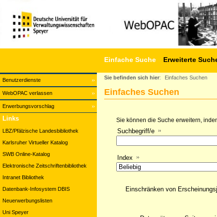
Einfache Suche
Erweiterte Such
Sie befinden sich hier
:
Einfaches Suchen
Benutzerdienste
Einfaches Suchen
WebOPAC verlassen
Erwerbungsvorschlag
Links
Sie können die Suche erweitern, indem
Suchbegriff/e
LBZ/Pfälzische Landesbibliothek
Karlsruher Virtueller Katalog
SWB Online-Katalog
Index
Elektronische Zeitschriftenbibliothek
Intranet Bibliothek
Einschränken von Erscheinungs
Datenbank-Infosystem DBIS
Neuerwerbungslisten
Uni Speyer