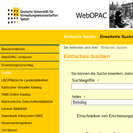
Einfache Suche
Erweiterte Such
Sie befinden sich hier
:
Einfaches Suchen
Benutzerdienste
Einfaches Suchen
WebOPAC verlassen
Erwerbungsvorschlag
Links
Sie können die Suche erweitern, indem
Suchbegriff/e
LBZ/Pfälzische Landesbibliothek
Karlsruher Virtueller Katalog
SWB Online-Katalog
Index
Elektronische Zeitschriftenbibliothek
Intranet Bibliothek
Einschränken von Erscheinungs
Datenbank-Infosystem DBIS
Neuerwerbungslisten
Uni Speyer