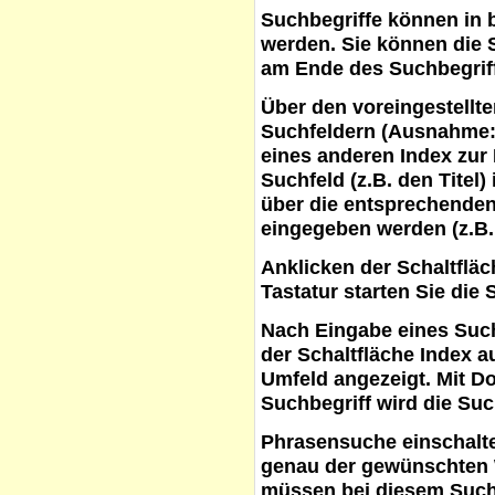
Suchbegriffe
können in b
werden. Sie können die S
am Ende des Suchbegrif
Über den voreingestellt
Suchfeldern (Ausnahme:
eines anderen Index zur
Suchfeld (z.B. den Titel
über die entsprechenden
eingegeben werden (z.B.
Anklicken der Schaltflä
Tastatur starten Sie die 
Nach Eingabe eines Such
der Schaltfläche
Index a
Umfeld angezeigt. Mit D
Suchbegriff wird die Suc
Phrasensuche
einschalte
genau der gewünschten 
müssen bei diesem Such