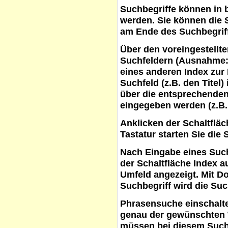
Suchbegriffe
können in b
werden. Sie können die S
am Ende des Suchbegrif
Über den voreingestellt
Suchfeldern (Ausnahme:
eines anderen Index zur
Suchfeld (z.B. den Titel
über die entsprechenden
eingegeben werden (z.B.
Anklicken der Schaltflä
Tastatur starten Sie die 
Nach Eingabe eines Such
der Schaltfläche
Index a
Umfeld angezeigt. Mit D
Suchbegriff wird die Suc
Phrasensuche
einschalte
genau der gewünschten 
müssen bei diesem Such