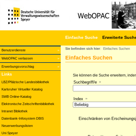
Einfache Suche
Erweiterte Such
Sie befinden sich hier
:
Einfaches Suchen
Benutzerdienste
Einfaches Suchen
WebOPAC verlassen
Erwerbungsvorschlag
Links
Sie können die Suche erweitern, indem
Suchbegriff/e
LBZ/Pfälzische Landesbibliothek
Karlsruher Virtueller Katalog
SWB Online-Katalog
Index
Elektronische Zeitschriftenbibliothek
Intranet Bibliothek
Einschränken von Erscheinungs
Datenbank-Infosystem DBIS
Neuerwerbungslisten
Uni Speyer