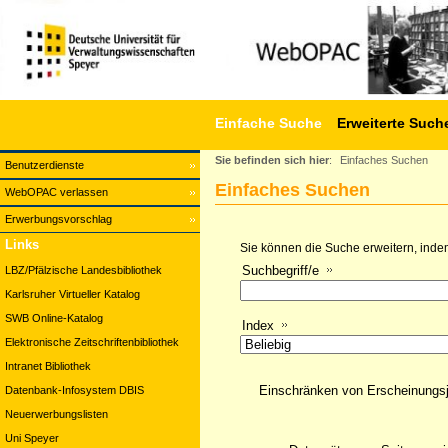
Einfache Suche
Erweiterte Such
Sie befinden sich hier
:
Einfaches Suchen
Benutzerdienste
Einfaches Suchen
WebOPAC verlassen
Erwerbungsvorschlag
Links
Sie können die Suche erweitern, indem
Suchbegriff/e
LBZ/Pfälzische Landesbibliothek
Karlsruher Virtueller Katalog
SWB Online-Katalog
Index
Elektronische Zeitschriftenbibliothek
Intranet Bibliothek
Einschränken von Erscheinungs
Datenbank-Infosystem DBIS
Neuerwerbungslisten
Uni Speyer