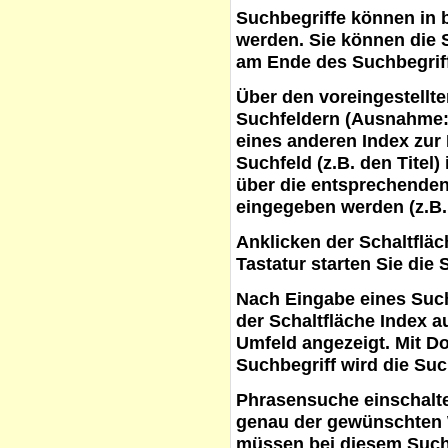
Suchbegriffe
können in b
werden. Sie können die S
am Ende des Suchbegrif
Über den voreingestellt
Suchfeldern (Ausnahme:
eines anderen Index zur
Suchfeld (z.B. den Titel
über die entsprechenden
eingegeben werden (z.B.
Anklicken der Schaltflä
Tastatur starten Sie die 
Nach Eingabe eines Such
der Schaltfläche
Index a
Umfeld angezeigt. Mit D
Suchbegriff wird die Suc
Phrasensuche
einschalte
genau der gewünschten 
müssen bei diesem Such