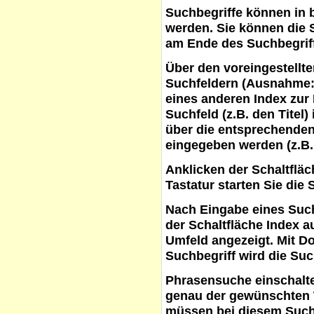
Suchbegriffe
können in b
werden. Sie können die S
am Ende des Suchbegrif
Über den voreingestellt
Suchfeldern (Ausnahme:
eines anderen Index zur
Suchfeld (z.B. den Titel
über die entsprechenden
eingegeben werden (z.B.
Anklicken der Schaltflä
Tastatur starten Sie die 
Nach Eingabe eines Such
der Schaltfläche
Index a
Umfeld angezeigt. Mit D
Suchbegriff wird die Suc
Phrasensuche
einschalte
genau der gewünschten 
müssen bei diesem Such