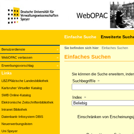
Einfache Suche
Erweiterte Such
Sie befinden sich hier
:
Einfaches Suchen
Benutzerdienste
Einfaches Suchen
WebOPAC verlassen
Erwerbungsvorschlag
Links
Sie können die Suche erweitern, indem
Suchbegriff/e
LBZ/Pfälzische Landesbibliothek
Karlsruher Virtueller Katalog
SWB Online-Katalog
Index
Elektronische Zeitschriftenbibliothek
Intranet Bibliothek
Einschränken von Erscheinungs
Datenbank-Infosystem DBIS
Neuerwerbungslisten
Uni Speyer