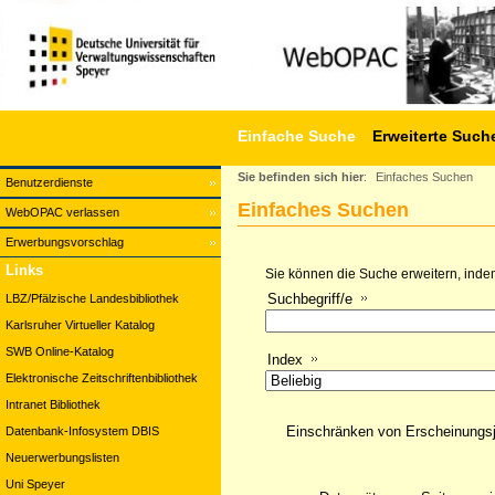
Einfache Suche
Erweiterte Such
Sie befinden sich hier
:
Einfaches Suchen
Benutzerdienste
Einfaches Suchen
WebOPAC verlassen
Erwerbungsvorschlag
Links
Sie können die Suche erweitern, indem
Suchbegriff/e
LBZ/Pfälzische Landesbibliothek
Karlsruher Virtueller Katalog
SWB Online-Katalog
Index
Elektronische Zeitschriftenbibliothek
Intranet Bibliothek
Einschränken von Erscheinungs
Datenbank-Infosystem DBIS
Neuerwerbungslisten
Uni Speyer