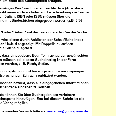
'*' am Ende des Suchbegriffes anfügen.
eliebiges Wort
wird in allen Suchfeldern (Ausnahme:
wahl eines anderen Index zur Einschränkung der Suche
ist möglich. ISBN oder ISSN
müssen
über die
nd mit Bindestrichen eingegeben werden (z.B. 3-56-
EN
oder "Return" auf der Tastatur starten Sie die Suche.
 wird dieser durch Anklicken der Schaltfläche
Index
en Umfeld angezeigt. Mit Doppelklick auf den
die Suche ausgelöst.
t, dass eingegebene Begriffe in genau der gewünschten
en müssen bei diesem Sucheinstieg in der Form
n werden, z. B. Fisch, Stefan.
inungsjahr von
und
bis
eingeben, um nur diejenigen
ntsprechenden Zeitraum publiziert wurden.
 löschen
bewirkt, dass alle eingegebenen Informationen
uchanfrage eingeben zu können.
nis können Sie über
Suchergebnisse verfeinern
aspekte hinzufügen. Erst bei diesem Schritt ist die
d Verlag möglich.
he wenden Sie sich bitte an:
oesterling@uni-speyer.de