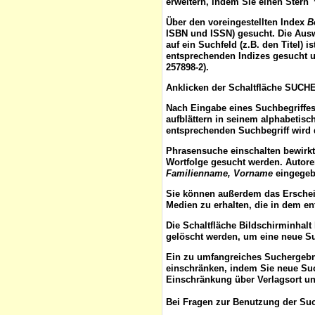
erweitern, indem Sie einen Stern 
Über den voreingestellten
Index
B
ISBN und ISSN) gesucht. Die Aus
auf ein Suchfeld (z.B. den Titel) 
entsprechenden Indizes gesucht u
257898-2).
Anklicken der Schaltfläche
SUCH
Nach Eingabe eines Suchbegriffes
aufblättern
in seinem alphabetisch
entsprechenden Suchbegriff wird 
Phrasensuche
einschalten bewirk
Wortfolge gesucht werden. Autor
Familienname, Vorname
eingegebe
Sie können außerdem das
Ersche
Medien zu erhalten, die in dem e
Die Schaltfläche
Bildschirminhalt
gelöscht werden, um eine neue S
Ein zu umfangreiches Suchergeb
einschränken, indem Sie neue Such
Einschränkung über Verlagsort un
Bei Fragen zur Benutzung der Suc