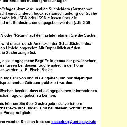
'*' am Ende des Suchbegriffes anfügen.
eliebiges Wort
wird in allen Suchfeldern (Ausnahme:
wahl eines anderen Index zur Einschränkung der Suche
ist möglich. ISBN oder ISSN
müssen
über die
nd mit Bindestrichen eingegeben werden (z.B. 3-56-
EN
oder "Return" auf der Tastatur starten Sie die Suche.
 wird dieser durch Anklicken der Schaltfläche
Index
en Umfeld angezeigt. Mit Doppelklick auf den
die Suche ausgelöst.
t, dass eingegebene Begriffe in genau der gewünschten
en müssen bei diesem Sucheinstieg in der Form
n werden, z. B. Fisch, Stefan.
inungsjahr von
und
bis
eingeben, um nur diejenigen
ntsprechenden Zeitraum publiziert wurden.
 löschen
bewirkt, dass alle eingegebenen Informationen
uchanfrage eingeben zu können.
nis können Sie über
Suchergebnisse verfeinern
aspekte hinzufügen. Erst bei diesem Schritt ist die
d Verlag möglich.
he wenden Sie sich bitte an:
oesterling@uni-speyer.de