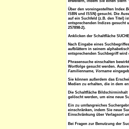
erweitern, indem Sie einen Stern 
Über den voreingestellten
Index
B
ISBN und ISSN) gesucht. Die Aus
auf ein Suchfeld (z.B. den Titel) 
entsprechenden Indizes gesucht u
257898-2).
Anklicken der Schaltfläche
SUCH
Nach Eingabe eines Suchbegriffes
aufblättern
in seinem alphabetisch
entsprechenden Suchbegriff wird 
Phrasensuche
einschalten bewirk
Wortfolge gesucht werden. Autor
Familienname, Vorname
eingegebe
Sie können außerdem das
Ersche
Medien zu erhalten, die in dem e
Die Schaltfläche
Bildschirminhalt
gelöscht werden, um eine neue S
Ein zu umfangreiches Suchergeb
einschränken, indem Sie neue Such
Einschränkung über Verlagsort un
Bei Fragen zur Benutzung der Suc