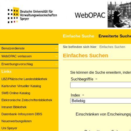
Einfache Suche
Erweiterte Such
Sie befinden sich hier
:
Einfaches Suchen
Benutzerdienste
Einfaches Suchen
WebOPAC verlassen
Erwerbungsvorschlag
Links
Sie können die Suche erweitern, indem
Suchbegriff/e
LBZ/Pfälzische Landesbibliothek
Karlsruher Virtueller Katalog
SWB Online-Katalog
Index
Elektronische Zeitschriftenbibliothek
Intranet Bibliothek
Einschränken von Erscheinungs
Datenbank-Infosystem DBIS
Neuerwerbungslisten
Uni Speyer