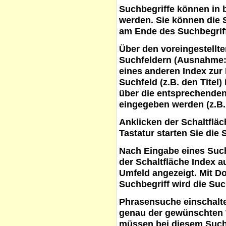
Suchbegriffe
können in b
werden. Sie können die S
am Ende des Suchbegrif
Über den voreingestellt
Suchfeldern (Ausnahme:
eines anderen Index zur
Suchfeld (z.B. den Titel
über die entsprechenden
eingegeben werden (z.B.
Anklicken der Schaltflä
Tastatur starten Sie die 
Nach Eingabe eines Such
der Schaltfläche
Index a
Umfeld angezeigt. Mit D
Suchbegriff wird die Suc
Phrasensuche
einschalte
genau der gewünschten 
müssen bei diesem Such