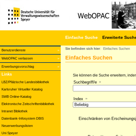
Einfache Suche
Erweiterte Such
Sie befinden sich hier
:
Einfaches Suchen
Benutzerdienste
Einfaches Suchen
WebOPAC verlassen
Erwerbungsvorschlag
Links
Sie können die Suche erweitern, indem
Suchbegriff/e
LBZ/Pfälzische Landesbibliothek
Karlsruher Virtueller Katalog
SWB Online-Katalog
Index
Elektronische Zeitschriftenbibliothek
Intranet Bibliothek
Einschränken von Erscheinungs
Datenbank-Infosystem DBIS
Neuerwerbungslisten
Uni Speyer